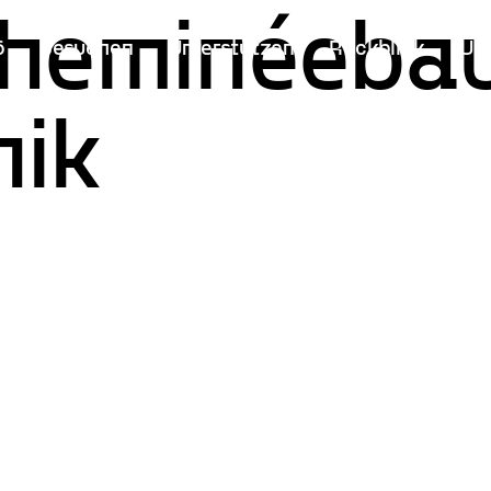
heminéeba
6
Besuchen
Unterstützen
Rückblick
Üb
nik